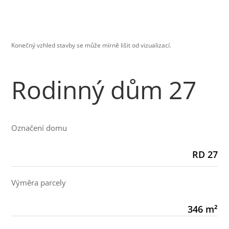
Konečný vzhled stavby se může mírně lišit od vizualizací.
Rodinný dům 27
Označení domu
RD 27
Výměra parcely
346 m²