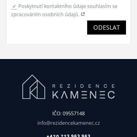
Poskytnutí kontaktního údaje souhlasím se
zpracováním osobních údajů.
ODESLAT
IČO: 09557148
info@rezidencekamenec.cz
+420 723 963 963