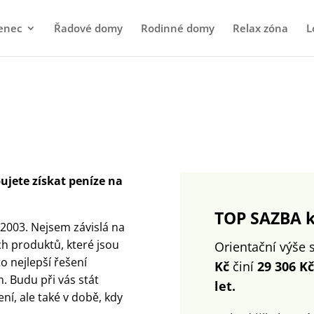
enec
Řadové domy
Rodinné domy
Relax zóna
L
ujete získat peníze na
TOP SAZBA k 
u 2003. Nejsem závislá na
ch produktů, které jsou
Orientační výše 
o nejlepší řešení
Kč
činí
29 306 Kč
. Budu při vás stát
let.
í, ale také v době, kdy