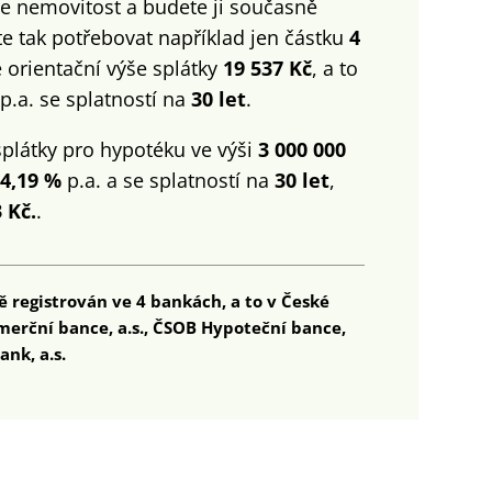
íte nemovitost a budete ji současně
e tak potřebovat například jen částku
4
 orientační výše splátky
19 537 Kč
, a to
p.a. se splatností na
30 let
.
splátky pro hypotéku ve výši
3 000 000
4,19 %
p.a. a se splatností na
30 let
,
 Kč.
.
ě registrován ve 4 bankách, a to v České
omerční bance, a.s., ČSOB Hypoteční bance,
ank, a.s.