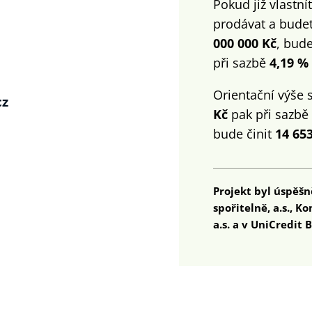
Pokud již vlastn
prodávat a budet
000 000 Kč
, bude
při sazbě
4,19 %
Orientační výše 
cz
Kč
pak při sazbě
bude činit
14 653
1
Projekt byl úspěšn
spořitelně, a.s., K
a.s. a v UniCredit B