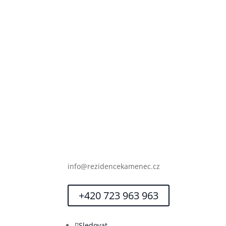
IČO: 09557148
info@rezidencekamenec.cz
+420 723 963 963
Sledovat