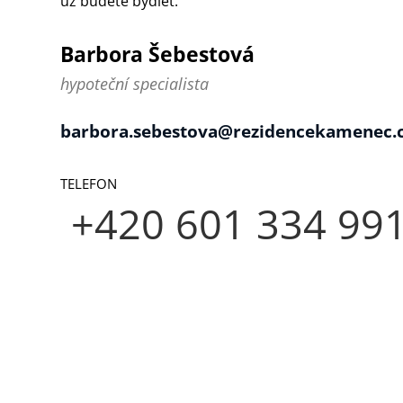
už budete bydlet.
Barbora Šebestová
hypoteční specialista
barbora.sebestova@rezidencekamenec.
TELEFON
+420 601 334 99