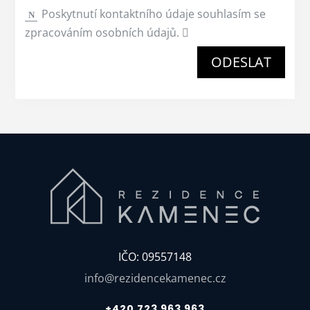
Poskytnutí kontaktního údaje souhlasím se
zpracováním osobních údajů.
ODESLAT
IČO: 09557148
info@rezidencekamenec.cz
+420 723 963 963