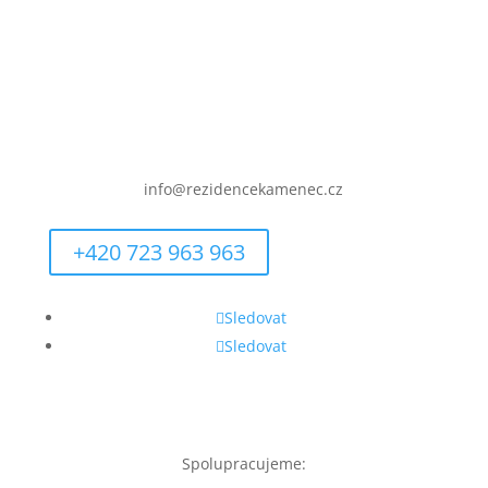
IČO: 09557148
info@rezidencekamenec.cz
+420 723 963 963
Sledovat
Sledovat
Spolupracujeme: