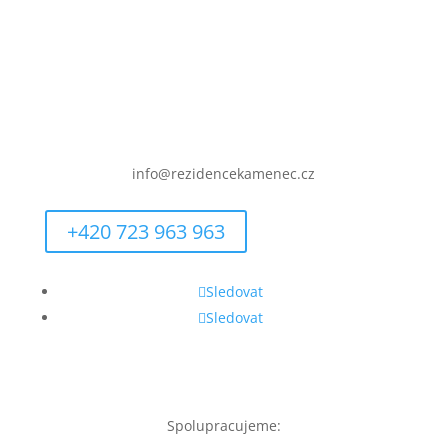
IČO: 09557148
info@rezidencekamenec.cz
+420 723 963 963
Sledovat
Sledovat
Spolupracujeme: