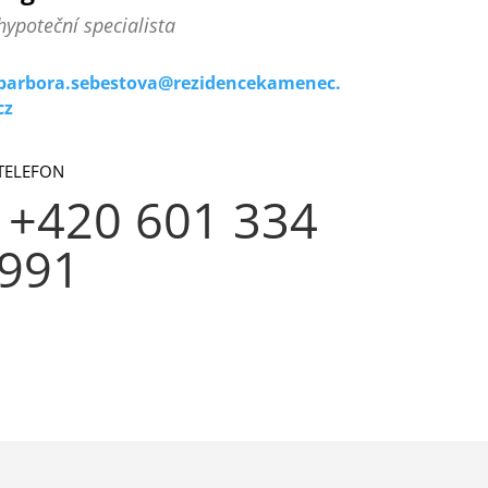
hypoteční specialista
barbora.sebestova@rezidencekamenec.
cz
TELEFON
+420 601 334
991