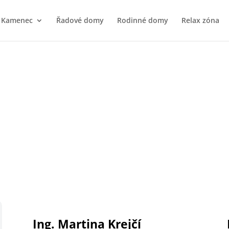
e Kamenec
Řadové domy
Rodinné domy
Relax zóna
Ing. Martina Krejčí