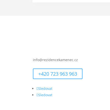
IČO: 09557148
info@rezidencekamenec.cz
+420 723 963 963
Sledovat
Sledovat